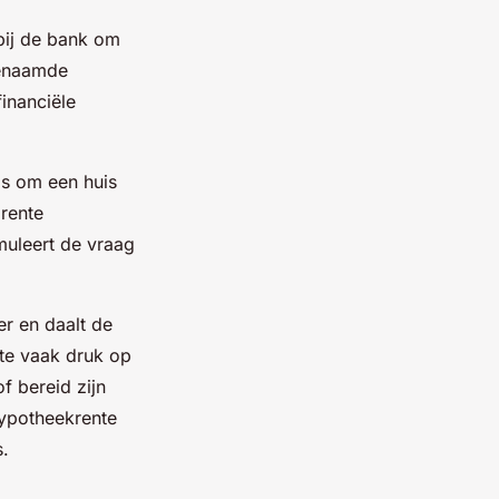
 bij de bank om
genaamde
financiële
is om een huis
rente
muleert de vraag
r en daalt de
te vaak druk op
f bereid zijn
hypotheekrente
s.