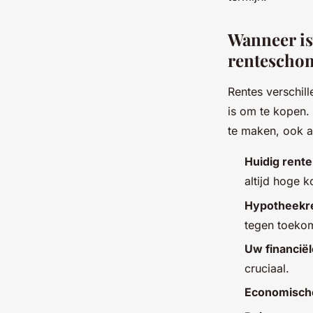
Wanneer is
rentescho
Rentes verschil
is om te kopen. 
te maken, ook al
Huidig rent
altijd hoge k
Hypotheekre
tegen toekom
Uw financiël
cruciaal.
Economische