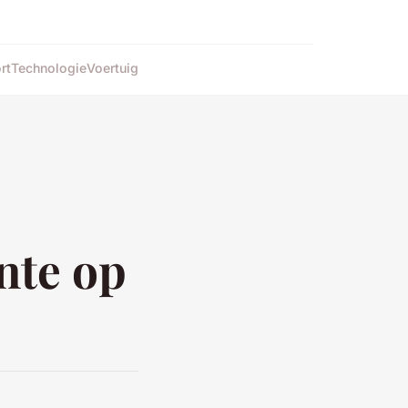
rt
Technologie
Voertuig
nte op