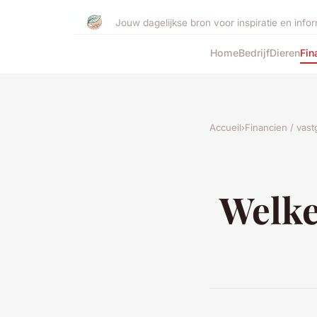
Jouw dagelijkse bron voor inspiratie en infor
Home
Bedrijf
Dieren
Fin
Accueil
›
Financien / vas
Welke