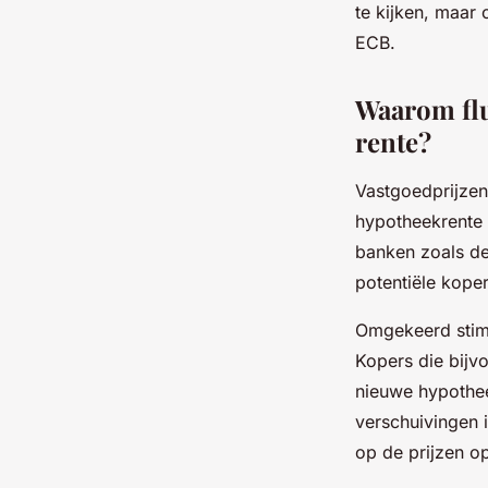
te kijken, maar
ECB.
Waarom flu
rente?
Vastgoedprijzen
hypotheekrente 
banken zoals de
potentiële kope
Omgekeerd stimu
Kopers die bijv
nieuwe hypothee
verschuivingen 
op de prijzen o