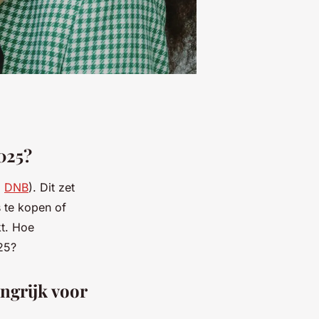
2025?
:
DNB
). Dit zet
 te kopen of
kt. Hoe
25?
ngrijk voor