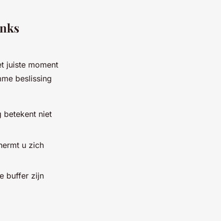
anks
et juiste moment
mme beslissing
g betekent niet
hermt u zich
 buffer zijn