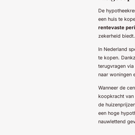
De hypotheekren
een huis te kop
rentevaste per
zekerheid biedt.
In Nederland spe
te kopen. Dankz
terugvragen via 
naar woningen e
Wanneer de cent
koopkracht van 
de huizenprijze
een hoge hypoth
nauwlettend gev