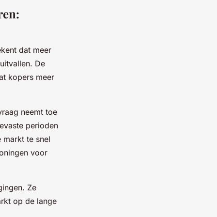
ren:
ekent dat meer
itvallen. De
dat kopers meer
 vraag neemt toe
ntevaste perioden
 markt te snel
woningen voor
gingen. Ze
arkt op de lange