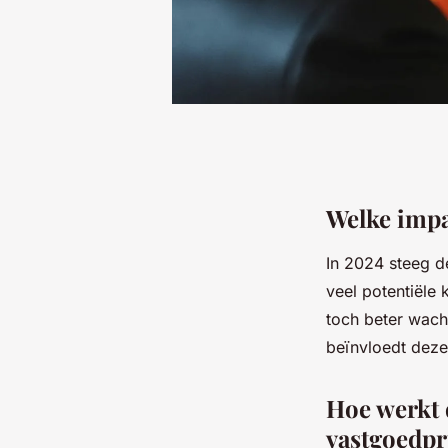
Welke impa
In 2024 steeg d
veel potentiële
toch beter wach
beïnvloedt deze
Hoe werkt 
vastgoedpr