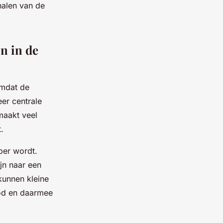
nalen van de
n in de
omdat de
er centrale
maakt veel
.
per wordt.
jn naar een
kunnen kleine
bod en daarmee