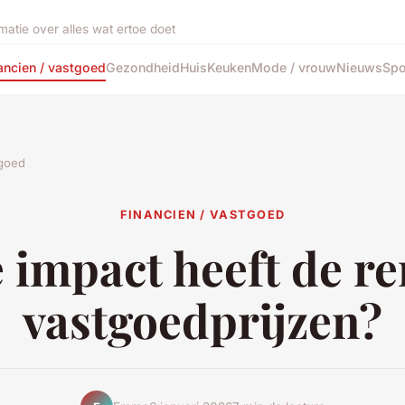
matie over alles wat ertoe doet
ancien / vastgoed
Gezondheid
Huis
Keuken
Mode / vrouw
Nieuws
Spo
tgoed
FINANCIEN / VASTGOED
 impact heeft de re
vastgoedprijzen?