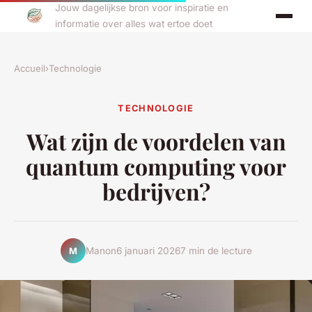
Jouw dagelijkse bron voor inspiratie en
informatie over alles wat ertoe doet
Accueil
›
Technologie
TECHNOLOGIE
Wat zijn de voordelen van
quantum computing voor
bedrijven?
Manon
6 januari 2026
7 min de lecture
M